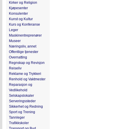
Kirker og Religion
Kjøpesenter
Konsulenter
Kunst og Kultur
Kurs og Konferanse
Leger
Maskinentreprenører
Museer
Næringsliv, annet
Offentlige tjenester
Overnatting
Regnskap og Revisjon
Reiseliv
Reklame og Trykkeri
Renhold og Vaktmester
Reparasjon og
Vedlikehold
Selskapslokaler
Serveringssteder
Sikkerhet og Redning
Sport og Trening
Tannleger
Trafikkskoler
Transport og Bud