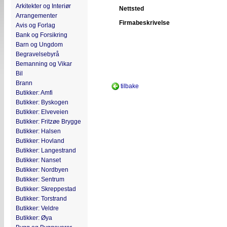
Arkitekter og Interiør
Nettsted
Arrangementer
Firmabeskrivelse
Avis og Forlag
Bank og Forsikring
Barn og Ungdom
Begravelsebyrå
Bemanning og Vikar
Bil
Brann
tilbake
Butikker: Amfi
Butikker: Byskogen
Butikker: Elveveien
Butikker: Fritzøe Brygge
Butikker: Halsen
Butikker: Hovland
Butikker: Langestrand
Butikker: Nanset
Butikker: Nordbyen
Butikker: Sentrum
Butikker: Skreppestad
Butikker: Torstrand
Butikker: Veldre
Butikker: Øya