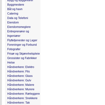
Bygg og Byggevarer
Byggmestere
Båt og havn
Catering
Data og Telefoni
Eiendom
Eiendomsmeglere
Entreprenører og
Ingeniører
Flyttetjenester og Lager
Foreninger og Forbund
Fotografer
Frisør og Skjønnhetspleie
Grossister og Fabrikker
Helse
Håndverkere: Elektro
Håndverkere: Flis
Håndverkere: Glass
Håndverkere: Gulv
Håndverkere: Malere
Håndverkere: Murere
Håndverkere: Rørleggere
Håndverkere: Snekkere
Håndverkere: Tak