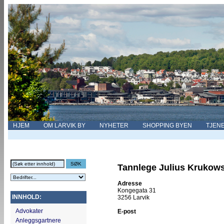
HJEM
OM LARVIK BY
NYHETER
SHOPPING BYEN
TJEN
Tannlege Julius Krukows
Adresse
Kongegata 31
INNHOLD:
3256 Larvik
Advokater
E-post
Anleggsgartnere