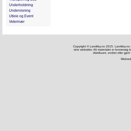
Underholdning
Undervisning
Utleie og Event
Veterinær
Copyright © Larvikby.no 2015. Larvikby.no inn
sine websider. Alt materialet er lovmessig 
distribuert, endret eller gjort
Webred