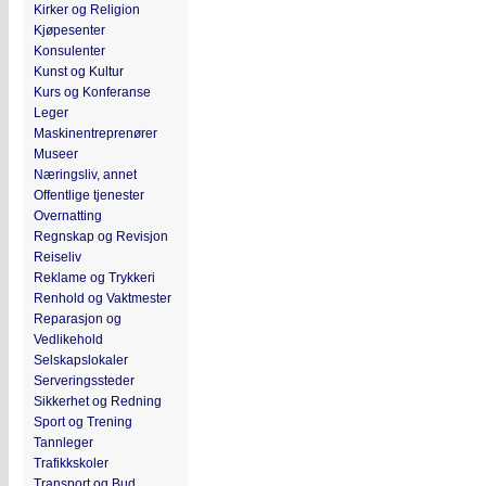
Kirker og Religion
Kjøpesenter
Konsulenter
Kunst og Kultur
Kurs og Konferanse
Leger
Maskinentreprenører
Museer
Næringsliv, annet
Offentlige tjenester
Overnatting
Regnskap og Revisjon
Reiseliv
Reklame og Trykkeri
Renhold og Vaktmester
Reparasjon og
Vedlikehold
Selskapslokaler
Serveringssteder
Sikkerhet og Redning
Sport og Trening
Tannleger
Trafikkskoler
Transport og Bud