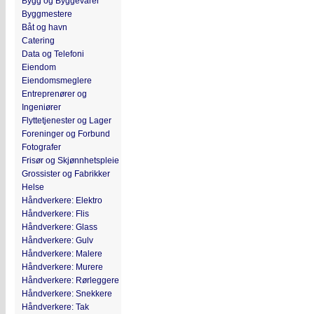
Bygg og Byggevarer
Byggmestere
Båt og havn
Catering
Data og Telefoni
Eiendom
Eiendomsmeglere
Entreprenører og
Ingeniører
Flyttetjenester og Lager
Foreninger og Forbund
Fotografer
Frisør og Skjønnhetspleie
Grossister og Fabrikker
Helse
Håndverkere: Elektro
Håndverkere: Flis
Håndverkere: Glass
Håndverkere: Gulv
Håndverkere: Malere
Håndverkere: Murere
Håndverkere: Rørleggere
Håndverkere: Snekkere
Håndverkere: Tak