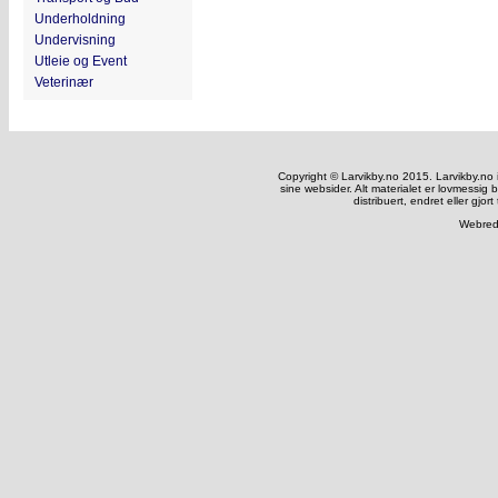
Underholdning
Undervisning
Utleie og Event
Veterinær
Copyright © Larvikby.no 2015. Larvikby.no inn
sine websider. Alt materialet er lovmessig 
distribuert, endret eller gjort
Webred