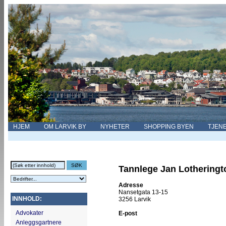
HJEM
OM LARVIK BY
NYHETER
SHOPPING BYEN
TJEN
Tannlege Jan Lotheringt
Adresse
Nansetgata 13-15
INNHOLD:
3256 Larvik
Advokater
E-post
Anleggsgartnere