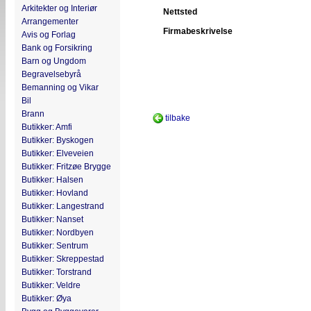
Arkitekter og Interiør
Nettsted
Arrangementer
Firmabeskrivelse
Avis og Forlag
Bank og Forsikring
Barn og Ungdom
Begravelsebyrå
Bemanning og Vikar
Bil
Brann
tilbake
Butikker: Amfi
Butikker: Byskogen
Butikker: Elveveien
Butikker: Fritzøe Brygge
Butikker: Halsen
Butikker: Hovland
Butikker: Langestrand
Butikker: Nanset
Butikker: Nordbyen
Butikker: Sentrum
Butikker: Skreppestad
Butikker: Torstrand
Butikker: Veldre
Butikker: Øya