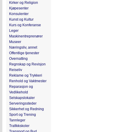
Kirker og Religion
Kjøpesenter
Konsulenter
Kunst og Kultur
Kurs og Konferanse
Leger
Maskinentreprenører
Museer
Næringsliv, annet
Offentlige tjenester
Overnatting
Regnskap og Revisjon
Reiseliv
Reklame og Trykkeri
Renhold og Vaktmester
Reparasjon og
Vedlikehold
Selskapslokaler
Serveringssteder
Sikkerhet og Redning
Sport og Trening
Tannleger
Trafikkskoler
Transport og Bud