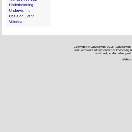
Underholdning
Undervisning
Utleie og Event
Veterinær
Copyright © Larvikby.no 2015. Larvikby.no inn
sine websider. Alt materialet er lovmessig 
distribuert, endret eller gjort
Webred