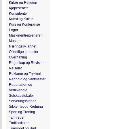
Kirker og Religion
Kjøpesenter
Konsulenter
Kunst og Kultur
Kurs og Konferanse
Leger
Maskinentreprenører
Museer
Næringsliv, annet
Offentlige tjenester
Overnatting
Regnskap og Revisjon
Reiseliv
Reklame og Trykkeri
Renhold og Vaktmester
Reparasjon og
Vedlikehold
Selskapslokaler
Serveringssteder
Sikkerhet og Redning
Sport og Trening
Tannleger
Trafikkskoler
Transport og Bud