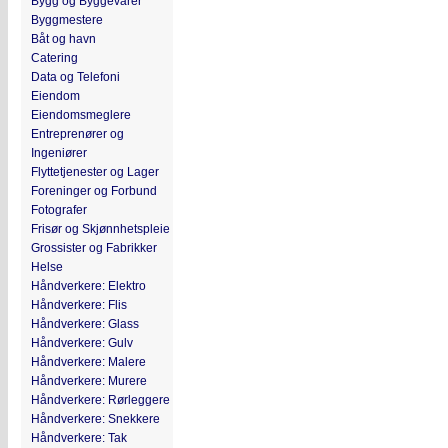
Bygg og Byggevarer
Byggmestere
Båt og havn
Catering
Data og Telefoni
Eiendom
Eiendomsmeglere
Entreprenører og
Ingeniører
Flyttetjenester og Lager
Foreninger og Forbund
Fotografer
Frisør og Skjønnhetspleie
Grossister og Fabrikker
Helse
Håndverkere: Elektro
Håndverkere: Flis
Håndverkere: Glass
Håndverkere: Gulv
Håndverkere: Malere
Håndverkere: Murere
Håndverkere: Rørleggere
Håndverkere: Snekkere
Håndverkere: Tak