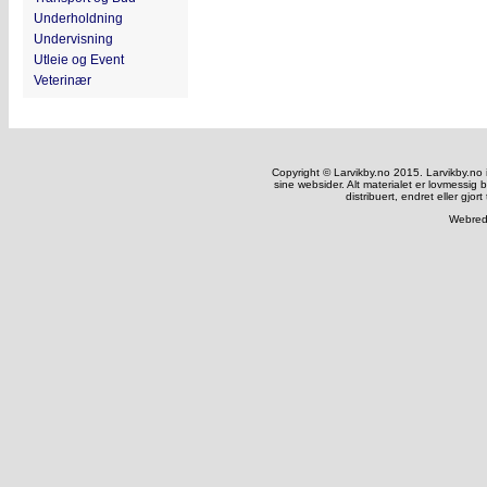
Underholdning
Undervisning
Utleie og Event
Veterinær
Copyright © Larvikby.no 2015. Larvikby.no inn
sine websider. Alt materialet er lovmessig 
distribuert, endret eller gjort
Webred