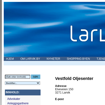
HJEM
OM LARVIK BY
NYHETER
SHOPPING BYEN
TJEN
Vestfold Oljesenter
Adresse
Elveveien 150
INNHOLD:
3271 Larvik
Advokater
E-post
Anleggsgartnere