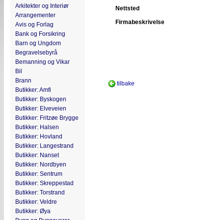
Arkitekter og Interiør
Nettsted
Arrangementer
Firmabeskrivelse
Avis og Forlag
Bank og Forsikring
Barn og Ungdom
Begravelsebyrå
Bemanning og Vikar
Bil
Brann
tilbake
Butikker: Amfi
Butikker: Byskogen
Butikker: Elveveien
Butikker: Fritzøe Brygge
Butikker: Halsen
Butikker: Hovland
Butikker: Langestrand
Butikker: Nanset
Butikker: Nordbyen
Butikker: Sentrum
Butikker: Skreppestad
Butikker: Torstrand
Butikker: Veldre
Butikker: Øya