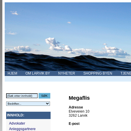
HJEM
OM LARVIK BY
NYHETER
SHOPPING BYEN
TJEN
Megaflis
Adresse
Elveveien 10
INNHOLD:
3262 Larvik
Advokater
E-post
Anleggsgartnere