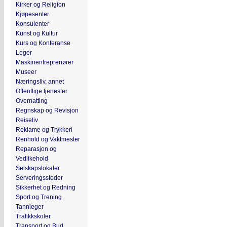
Kirker og Religion
Kjøpesenter
Konsulenter
Kunst og Kultur
Kurs og Konferanse
Leger
Maskinentreprenører
Museer
Næringsliv, annet
Offentlige tjenester
Overnatting
Regnskap og Revisjon
Reiseliv
Reklame og Trykkeri
Renhold og Vaktmester
Reparasjon og
Vedlikehold
Selskapslokaler
Serveringssteder
Sikkerhet og Redning
Sport og Trening
Tannleger
Trafikkskoler
Transport og Bud