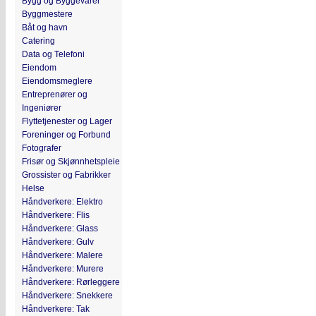
Bygg og Byggevarer
Byggmestere
Båt og havn
Catering
Data og Telefoni
Eiendom
Eiendomsmeglere
Entreprenører og
Ingeniører
Flyttetjenester og Lager
Foreninger og Forbund
Fotografer
Frisør og Skjønnhetspleie
Grossister og Fabrikker
Helse
Håndverkere: Elektro
Håndverkere: Flis
Håndverkere: Glass
Håndverkere: Gulv
Håndverkere: Malere
Håndverkere: Murere
Håndverkere: Rørleggere
Håndverkere: Snekkere
Håndverkere: Tak