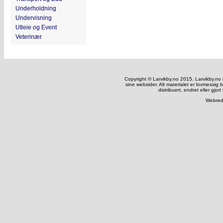
Underholdning
Undervisning
Utleie og Event
Veterinær
Copyright © Larvikby.no 2015. Larvikby.no inn
sine websider. Alt materialet er lovmessig 
distribuert, endret eller gjort
Webred