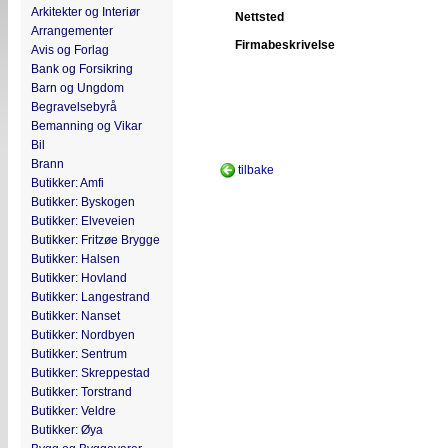
Arkitekter og Interiør
Nettsted
Arrangementer
Firmabeskrivelse
Avis og Forlag
Bank og Forsikring
Barn og Ungdom
Begravelsebyrå
Bemanning og Vikar
Bil
Brann
tilbake
Butikker: Amfi
Butikker: Byskogen
Butikker: Elveveien
Butikker: Fritzøe Brygge
Butikker: Halsen
Butikker: Hovland
Butikker: Langestrand
Butikker: Nanset
Butikker: Nordbyen
Butikker: Sentrum
Butikker: Skreppestad
Butikker: Torstrand
Butikker: Veldre
Butikker: Øya