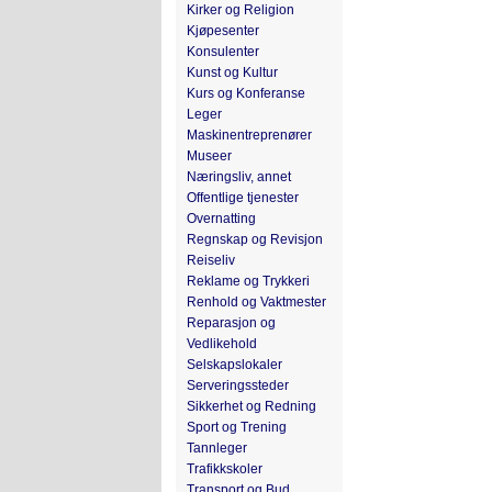
Kirker og Religion
Kjøpesenter
Konsulenter
Kunst og Kultur
Kurs og Konferanse
Leger
Maskinentreprenører
Museer
Næringsliv, annet
Offentlige tjenester
Overnatting
Regnskap og Revisjon
Reiseliv
Reklame og Trykkeri
Renhold og Vaktmester
Reparasjon og
Vedlikehold
Selskapslokaler
Serveringssteder
Sikkerhet og Redning
Sport og Trening
Tannleger
Trafikkskoler
Transport og Bud