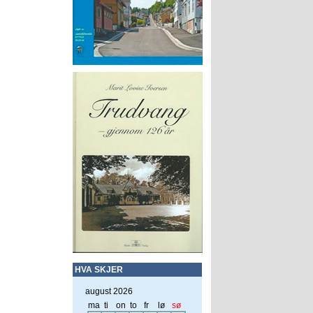
HVA SKJER
august 2026
ma
ti
on
to
fr
lø
sø