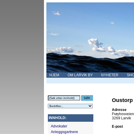
HJEM
OM LARVIK BY
NYHETER
SHO
Oustorp 
Adresse
Frøyhovveien
INNHOLD:
3269 Larvik
Advokater
E-post
Anleggsgartnere