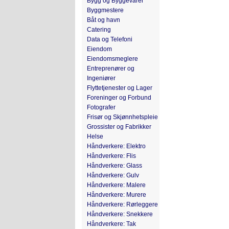
Bygg og Byggevarer
Byggmestere
Båt og havn
Catering
Data og Telefoni
Eiendom
Eiendomsmeglere
Entreprenører og
Ingeniører
Flyttetjenester og Lager
Foreninger og Forbund
Fotografer
Frisør og Skjønnhetspleie
Grossister og Fabrikker
Helse
Håndverkere: Elektro
Håndverkere: Flis
Håndverkere: Glass
Håndverkere: Gulv
Håndverkere: Malere
Håndverkere: Murere
Håndverkere: Rørleggere
Håndverkere: Snekkere
Håndverkere: Tak