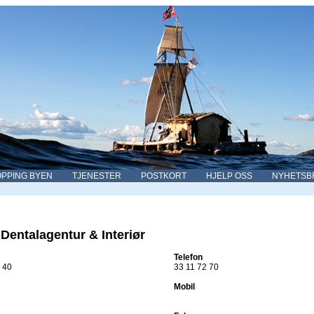
PPING BYEN
TJENESTER
POSTKORT
HJELP OSS
NYHETSB
Dentalagentur & Interiør
Telefon
 40
33 11 72 70
Mobil