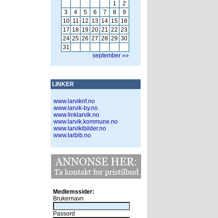
1
2
3
4
5
6
7
8
9
10
11
12
13
14
15
16
17
18
19
20
21
22
23
24
25
26
27
28
29
30
31
september »»
LINKER
www.larviknf.no
www.larvik-by.no
www.linklarvik.no
www.larvik.kommune.no
www.larvikibilder.no
www.larbib.no
Medlemssider:
Brukernavn
Passord