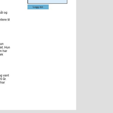
nål og
lere til
Hun
akt. Hun
un har
rek
ng vant
0 år.
 har