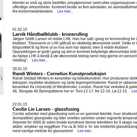
klienter er små og store bedrifter, privatpersoner samt ulike organisasjoner
offentlige virksomheter. Kontoret består av fem advokater, en advokatfullme
fire kontormedarbeidere.
Les mer...
01.02.15
Larvik Håndballklubb - kronerulling
Jørgen Smith Larsen vil redde LHK. Han har satt i gang en kronerulling for
klubben. "Dessverre er LHK gått på en skikkelig økonomisk smell. Dette er 
tidspunktet til og finne ut av hva som har skjedd, men å redde klubben.
Oppryddingen er godt i gang og det er kommet betydelige økonomiske bidra
du hjelpe LHK å bestå å yte økonomisk bidrag send meg gjerne en personl
melding".
Les mer...
30.01.15
Randi Winters - Cornelius Kunstproduksjon
Randi Selstad Winters er keramiker og billedkunstner. Hun produserer deli
tekopper, mystiske skulpturer og sarte tegninger/malerier. Randi er utdanne
keramiker fra University of Westminster, London. Randi har verksted & galleri
48, Storgata 48.Åpningstidene her er: Tors:12-17, fre:12-16, Lø:12-15.
Les
22.01.15
Cecilie Lie Larsen - glassfusing
Cecilie arbeider med glassfusing som er en gammel teknikk, hvor strukturell
(kompatible) glassplater og biter smeltes sammen under regulerte temperat
Allerede for 4000 år siden brukte kunstnere denne teknikken for å skape va
skåler, smykker og veggfliser. Fra ca år 500 e. Kr. ble imidlertid glassblåsin
mest vanlige metode for glassarbeid.
Les mer...