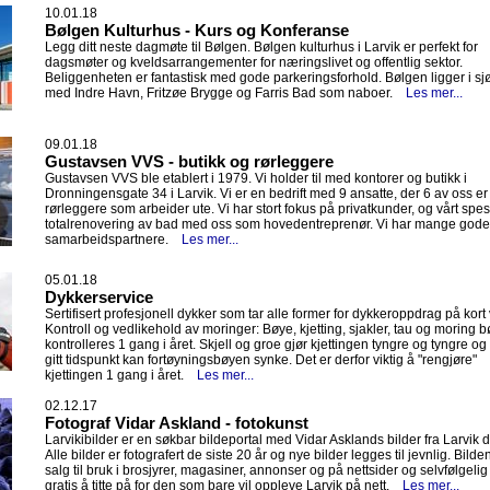
10.01.18
Bølgen Kulturhus - Kurs og Konferanse
Legg ditt neste dagmøte til Bølgen. Bølgen kulturhus i Larvik er perfekt for
dagsmøter og kveldsarrangementer for næringslivet og offentlig sektor.
Beliggenheten er fantastisk med gode parkeringsforhold. Bølgen ligger i sj
med Indre Havn, Fritzøe Brygge og Farris Bad som naboer.
Les mer...
09.01.18
Gustavsen VVS - butikk og rørleggere
Gustavsen VVS ble etablert i 1979. Vi holder til med kontorer og butikk i
Dronningensgate 34 i Larvik. Vi er en bedrift med 9 ansatte, der 6 av oss er
rørleggere som arbeider ute. Vi har stort fokus på privatkunder, og vårt spesi
totalrenovering av bad med oss som hovedentreprenør. Vi har mange gode
samarbeidspartnere.
Les mer...
05.01.18
Dykkerservice
Sertifisert profesjonell dykker som tar alle former for dykkeroppdrag på kort 
Kontroll og vedlikehold av moringer: Bøye, kjetting, sjakler, tau og moring b
kontrolleres 1 gang i året. Skjell og groe gjør kjettingen tyngre og tyngre og
gitt tidspunkt kan fortøyningsbøyen synke. Det er derfor viktig å "rengjøre"
kjettingen 1 gang i året.
Les mer...
02.12.17
Fotograf Vidar Askland - fotokunst
Larvikibilder er en søkbar bildeportal med Vidar Asklands bilder fra Larvik dis
Alle bilder er fotografert de siste 20 år og nye bilder legges til jevnlig. Bilden
salg til bruk i brosjyrer, magasiner, annonser og på nettsider og selvfølgelig
gratis å titte på for den som bare vil oppleve Larvik på nett.
Les mer...