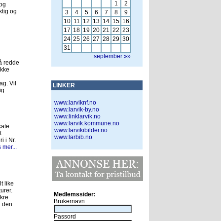
1
2
 og
ktig og
3
4
5
6
7
8
9
10
11
12
13
14
15
16
17
18
19
20
21
22
23
24
25
26
27
28
29
30
31
september »»
 å redde
ikke
g. Vil
LINKER
ig
www.larviknf.no
www.larvik-by.no
www.linklarvik.no
www.larvik.kommune.no
kate
www.larvikibilder.no
t
www.larbib.no
 i Nr.
 mer...
t like
urer.
Medlemssider:
kre
Brukernavn
g den
Passord