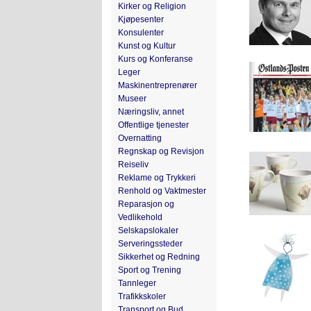
Kirker og Religion
Kjøpesenter
Konsulenter
Kunst og Kultur
Kurs og Konferanse
Leger
Maskinentreprenører
Museer
Næringsliv, annet
Offentlige tjenester
Overnatting
Regnskap og Revisjon
Reiseliv
Reklame og Trykkeri
Renhold og Vaktmester
Reparasjon og
Vedlikehold
Selskapslokaler
Serveringssteder
Sikkerhet og Redning
Sport og Trening
Tannleger
Trafikkskoler
Transport og Bud