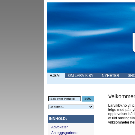
HJEM
OM LARVIK BY
NYHETER
SHO
Velkommen 
Larvikby.no vil 
følge med på nyhe
opplevelser både
et rikt næringsli
INNHOLD:
virksomheter her 
Advokater
Anleggsgartnere