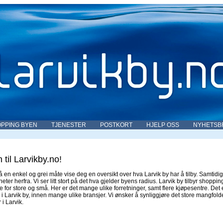
PPING BYEN
TJENESTER
POSTKORT
HJELP OSS
NYHETSB
til Larvikby.no!
på en enkel og grei måte vise deg en oversikt over hva Larvik by har å tilby. Samtidi
ter herfra. Vi ser litt stort på det hva gjelder byens radius. Larvik by tilbyr shoppin
 for store og små. Her er det mange ulike forretninger, samt flere kjøpesentre. Det 
v i Larvik by, innen mange ulike bransjer. Vi ønsker å synliggjøre det store mangfold
i Larvik.