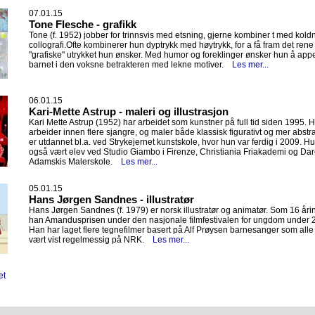
07.01.15
Tone Flesche - grafikk
Tone (f. 1952) jobber for trinnsvis med etsning, gjerne kombiner t med kold
collografi.Ofte kombinerer hun dyptrykk med høytrykk, for a få fram det rene
"grafiske" utrykket hun ønsker. Med humor og foreklinger ønsker hun å appel
barnet i den voksne betrakteren med lekne motiver.
Les mer...
06.01.15
Kari-Mette Astrup - maleri og illustrasjon
Kari Mette Astrup (1952) har arbeidet som kunstner på full tid siden 1995. 
arbeider innen flere sjangre, og maler både klassisk figurativt og mer abstr
er utdannet bl.a. ved Strykejernet kunstskole, hvor hun var ferdig i 2009. H
også vært elev ved Studio Giambo i Firenze, Christiania Friakademi og Da
Adamskis Malerskole.
Les mer...
05.01.15
Hans Jørgen Sandnes - illustratør
Hans Jørgen Sandnes (f. 1979) er norsk illustratør og animatør. Som 16 åri
han Amandusprisen under den nasjonale filmfestivalen for ungdom under 2
Han har laget flere tegnefilmer basert på Alf Prøysen barnesanger som alle
vært vist regelmessig på NRK.
Les mer...
et