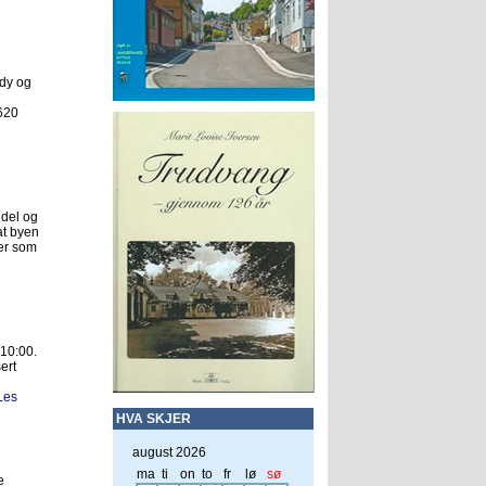
ndy og
 620
ndel og
at byen
ser som
 10:00.
ert
Les
HVA SKJER
august 2026
ma
ti
on
to
fr
lø
sø
e