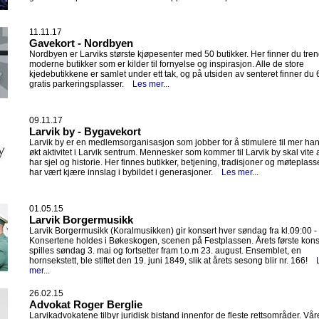
11.11.17
Gavekort - Nordbyen
Nordbyen er Larviks største kjøpesenter med 50 butikker. Her finner du tre
moderne butikker som er kilder til fornyelse og inspirasjon. Alle de store
kjedebutikkene er samlet under ett tak, og på utsiden av senteret finner du
gratis parkeringsplasser.
Les mer...
09.11.17
Larvik by - Bygavekort
Larvik by er en medlemsorganisasjon som jobber for å stimulere til mer ha
økt aktivitet i Larvik sentrum. Mennesker som kommer til Larvik by skal vite 
har sjel og historie. Her finnes butikker, betjening, tradisjoner og møteplas
har vært kjære innslag i bybildet i generasjoner.
Les mer...
01.05.15
Larvik Borgermusikk
Larvik Borgermusikk (Koralmusikken) gir konsert hver søndag fra kl.09:00 -
Konsertene holdes i Bøkeskogen, scenen på Festplassen. Årets første kons
spilles søndag 3. mai og fortsetter fram t.o.m 23. august. Ensemblet, en
hornsekstett, ble stiftet den 19. juni 1849, slik at årets sesong blir nr. 166!
mer...
26.02.15
Advokat Roger Berglie
Larvikadvokatene tilbyr juridisk bistand innenfor de fleste rettsområder. Vår