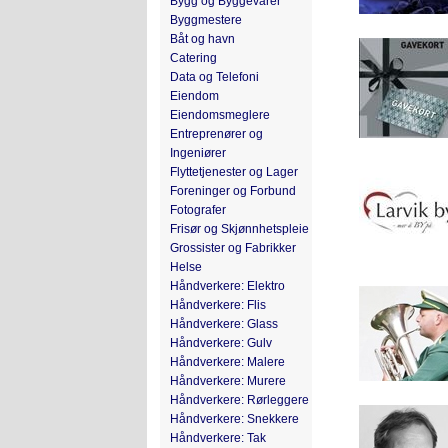
Bygg og Byggevarer
Byggmestere
Båt og havn
Catering
Data og Telefoni
Eiendom
Eiendomsmeglere
Entreprenører og
Ingeniører
Flyttetjenester og Lager
Foreninger og Forbund
Fotografer
Frisør og Skjønnhetspleie
Grossister og Fabrikker
Helse
Håndverkere: Elektro
Håndverkere: Flis
Håndverkere: Glass
Håndverkere: Gulv
Håndverkere: Malere
Håndverkere: Murere
Håndverkere: Rørleggere
Håndverkere: Snekkere
Håndverkere: Tak