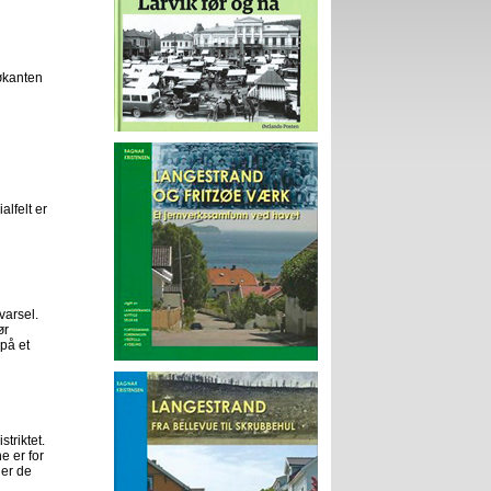
økanten
alfelt er
varsel.
ør
 på et
triktet.
e er for
 er de