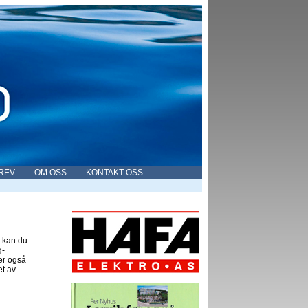
REV
OM OSS
KONTAKT OSS
g kan du
g-
er også
et av