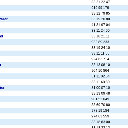
33 21 22 47
919 99 179
33 12 79 85
varer
33 19 20 80
41 31 97 04
33 11 24 00
nd
33 18 21 11
932 89 233
r
33 19 24 10
33 11 11 55
924 63 714
t
33 13 08 10
904 10 864
51 11 02 54
33 11 40 80
tor
81 00 07 10
33 13 09 48
901 52 049
33 69 70 80
978 19 184
974 63 559
33 18 63 00
33 18 33 12