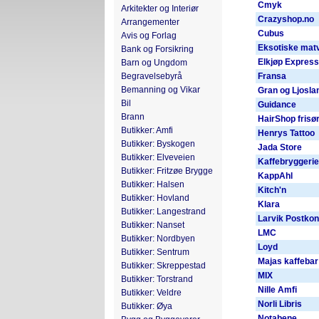
Cmyk
Arkitekter og Interiør
Crazyshop.no
Arrangementer
Cubus
Avis og Forlag
Eksotiske mat
Bank og Forsikring
Elkjøp Express
Barn og Ungdom
Begravelsebyrå
Fransa
Bemanning og Vikar
Gran og Ljosla
Bil
Guidance
Brann
HairShop frisø
Butikker: Amfi
Henrys Tattoo
Butikker: Byskogen
Jada Store
Butikker: Elveveien
Kaffebryggerie
Butikker: Fritzøe Brygge
KappAhl
Butikker: Halsen
Kitch'n
Butikker: Hovland
Klara
Butikker: Langestrand
Larvik Postkon
Butikker: Nanset
LMC
Butikker: Nordbyen
Loyd
Butikker: Sentrum
Majas kaffebar
Butikker: Skreppestad
MIX
Butikker: Torstrand
Nille Amfi
Butikker: Veldre
Norli Libris
Butikker: Øya
Notabene