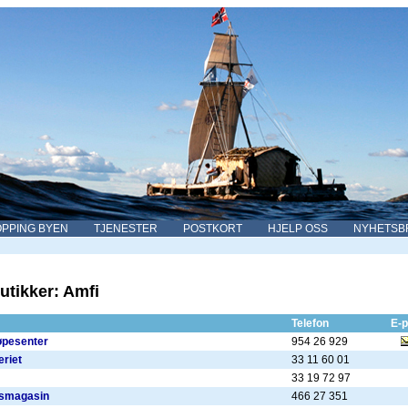
PPING BYEN
TJENESTER
POSTKORT
HJELP OSS
NYHETSB
utikker: Amfi
Telefon
E-p
øpesenter
954 26 929
riet
33 11 60 01
33 19 72 97
asmagasin
466 27 351