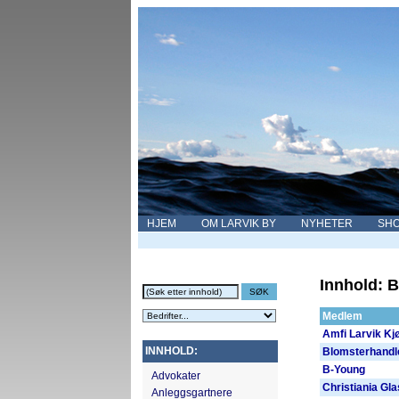
HJEM
OM LARVIK BY
NYHETER
SHO
Innhold: B
Medlem
Amfi Larvik Kj
INNHOLD:
Blomsterhandle
B-Young
Advokater
Christiania Gl
Anleggsgartnere