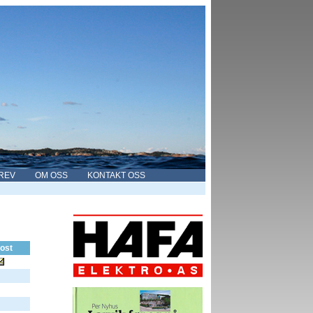
REV
OM OSS
KONTAKT OSS
ost