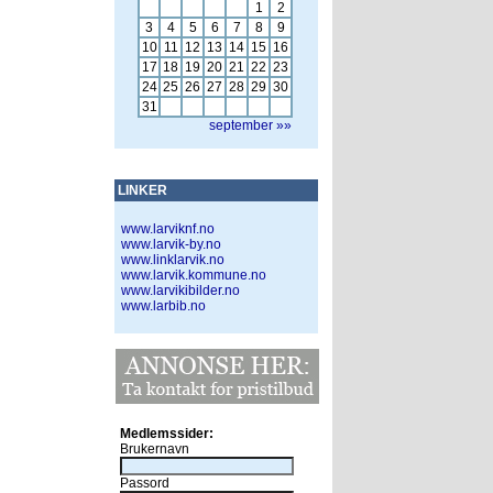
1
2
3
4
5
6
7
8
9
10
11
12
13
14
15
16
17
18
19
20
21
22
23
24
25
26
27
28
29
30
31
september »»
LINKER
www.larviknf.no
www.larvik-by.no
www.linklarvik.no
www.larvik.kommune.no
www.larvikibilder.no
www.larbib.no
Medlemssider:
Brukernavn
Passord