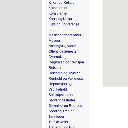
Kirker og Religion
Kjøpesenter
Konsulenter
Kunst og Kultur
Kurs og Konferanse
Leger
Maskinentreprenører
Museer
Næringsliv, annet
Offentlige tjenester
Overnatting
Regnskap og Revisjon
Reiseliv
Reklame og Trykkeri
Renhold og Vaktmester
Reparasjon og
Vedlikehold
Selskapslokaler
Serveringssteder
Sikkerhet og Redning
Sport og Trening
Tannleger
Trafikkskoler
Transport og Bud