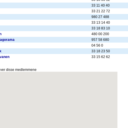
33 11 40 40
33 21 22 72
980 27 488
33 13 14 40
33 18 83 10
n
480 00 200
Bagorama
957 58 680
04 56 0
k
33 18 23 50
Svanen
33 15 62 62
 over disse medlemmene