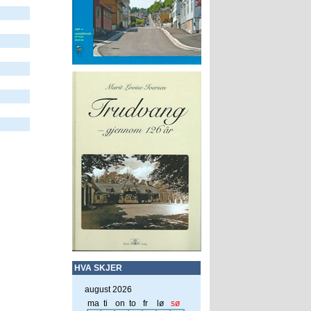
HVA SKJER
august 2026
ma
ti
on
to
fr
lø
sø