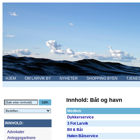
HJEM
OM LARVIK BY
NYHETER
SHOPPING BYEN
TJENE
Innhold: Båt og havn
Medlem
Dykkerservice
INNHOLD:
3 Fot Larvik
Bil & Båt
Advokater
Hølen Båtservice
Anleggsgartnere