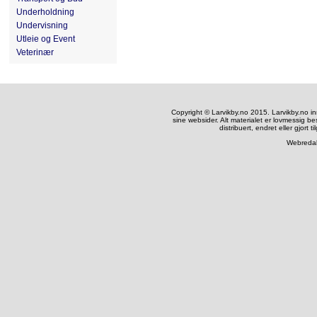
Underholdning
Undervisning
Utleie og Event
Veterinær
Copyright © Larvikby.no 2015. Larvikby.no inneh
sine websider. Alt materialet er lovmessig be
distribuert, endret eller gjort t
Webredak