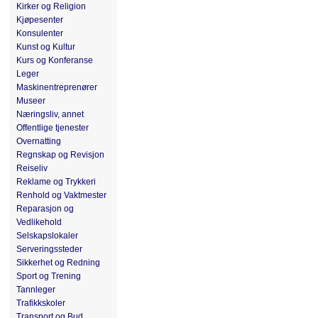
Kirker og Religion
Kjøpesenter
Konsulenter
Kunst og Kultur
Kurs og Konferanse
Leger
Maskinentreprenører
Museer
Næringsliv, annet
Offentlige tjenester
Overnatting
Regnskap og Revisjon
Reiseliv
Reklame og Trykkeri
Renhold og Vaktmester
Reparasjon og
Vedlikehold
Selskapslokaler
Serveringssteder
Sikkerhet og Redning
Sport og Trening
Tannleger
Trafikkskoler
Transport og Bud