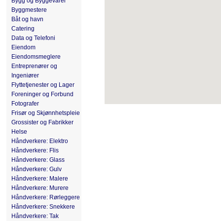
Bygg og Byggevarer
Byggmestere
Båt og havn
Catering
Data og Telefoni
Eiendom
Eiendomsmeglere
Entreprenører og
Ingeniører
Flyttetjenester og Lager
Foreninger og Forbund
Fotografer
Frisør og Skjønnhetspleie
Grossister og Fabrikker
Helse
Håndverkere: Elektro
Håndverkere: Flis
Håndverkere: Glass
Håndverkere: Gulv
Håndverkere: Malere
Håndverkere: Murere
Håndverkere: Rørleggere
Håndverkere: Snekkere
Håndverkere: Tak