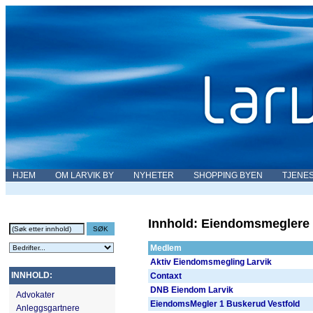
HJEM
OM LARVIK BY
NYHETER
SHOPPING BYEN
TJENE
Innhold: Eiendomsmeglere
Medlem
Aktiv Eiendomsmegling Larvik
INNHOLD:
Contaxt
DNB Eiendom Larvik
Advokater
EiendomsMegler 1 Buskerud Vestfold
Anleggsgartnere