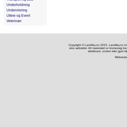
Underholdning
Undervisning
Utleie og Event
Veterinær
Copyright © Larvikby.no 2015. Larvikby.no inneh
sine websider. Alt materialet er lovmessig be
distribuert, endret eller gjort t
Webredak