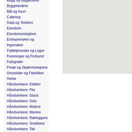
Bygg og Byggevarer
Byggmestere
Båt og havn
Catering
Data og Telefoni
Eiendom
Eiendomsmeglere
Entreprenører og
Ingeniører
Flyttetjenester og Lager
Foreninger og Forbund
Fotografer
Frisør og Skjønnhetspleie
Grossister og Fabrikker
Helse
Håndverkere: Elektro
Håndverkere: Flis
Håndverkere: Glass
Håndverkere: Gulv
Håndverkere: Malere
Håndverkere: Murere
Håndverkere: Rørleggere
Håndverkere: Snekkere
Håndverkere: Tak