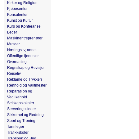
Kirker og Religion
Kjøpesenter
Konsulenter
Kunst og Kultur
Kurs og Konferanse
Leger
Maskinentreprenører
Museer
Næringsliv, annet
Offentlige tjenester
Overnatting
Regnskap og Revisjon
Reiseliv
Reklame og Trykkeri
Renhold og Vaktmester
Reparasjon og
Vedlikehold
Selskapslokaler
Serveringssteder
Sikkerhet og Redning
Sport og Trening
Tannleger
Trafikkskoler
Transport og Bud