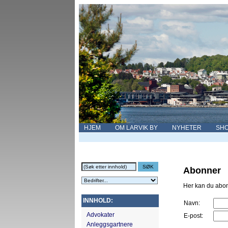
HJEM
OM LARVIK BY
NYHETER
SHO
Abonner
Her kan du abon
INNHOLD:
Navn:
Advokater
E-post:
Anleggsgartnere