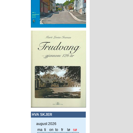
HVA SKJER
august 2026
ma
ti
on
to
fr
lø
sø