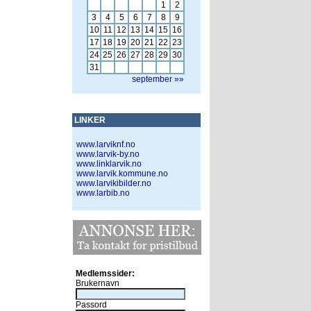
1
2
3
4
5
6
7
8
9
10
11
12
13
14
15
16
17
18
19
20
21
22
23
24
25
26
27
28
29
30
31
september »»
LINKER
www.larviknf.no
www.larvik-by.no
www.linklarvik.no
www.larvik.kommune.no
www.larvikibilder.no
www.larbib.no
Medlemssider:
Brukernavn
Passord