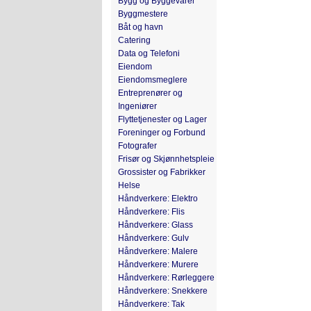
Bygg og Byggevarer
Byggmestere
Båt og havn
Catering
Data og Telefoni
Eiendom
Eiendomsmeglere
Entreprenører og
Ingeniører
Flyttetjenester og Lager
Foreninger og Forbund
Fotografer
Frisør og Skjønnhetspleie
Grossister og Fabrikker
Helse
Håndverkere: Elektro
Håndverkere: Flis
Håndverkere: Glass
Håndverkere: Gulv
Håndverkere: Malere
Håndverkere: Murere
Håndverkere: Rørleggere
Håndverkere: Snekkere
Håndverkere: Tak