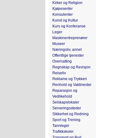
Kirker og Religion
Kjøpesenter
Konsulenter
Kunst og Kultur
Kurs og Konferanse
Leger
Maskinentreprenører
Museer
Næringsliv, annet
Offentlige tjenester
Overnatting
Regnskap og Revisjon
Reiseliv
Reklame og Trykkeri
Renhold og Vaktmester
Reparasjon og
Vedlikehold
Selskapslokaler
Serveringssteder
Sikkerhet og Redning
Sport og Trening
Tannleger
Trafikkskoler
Transport og Bud